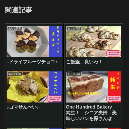
関連記事
ありま日常
ありま日常
♪ドライフルーツチョコ♪
ご飯釜、良いわ！
ありま日常
ありま日常
♪ゴマせんべい♪
One Hundred Bakery
純生！ シニア夫婦 美
味しいパンを探さんぽ