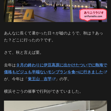
あんなに長くて暑かった日々が嘘のようで、秋は？あっ
た？どこに行ったの？です。
さて、秋と言えば栗。
去年は
９月の終わりに伊豆高原に出かけたついでに熱海で
価格もビジュも半端ないモンブランを食べに行きました
が、今年は「
覚王山 吉芋
」の芋。
横浜そごうの催事で行列ができていました。