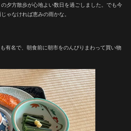
との夕方散歩が心地よい数日を過ごしました。でも今
雨じゃなければ恵みの雨かな。
。
ても有名で、朝食前に朝市をのんびりまわって買い物