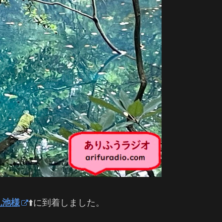
丸池様
⬆️に到着しました。