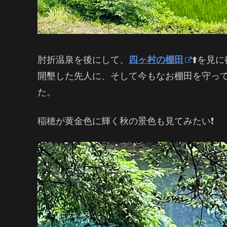
肘折温泉を後にして、
四ヶ村の棚田
⬆️を見
開墾した先人に、そして今もなお棚田を守っ
た。
稲穂が黄金色に輝く秋の景色も見てみたい❗️