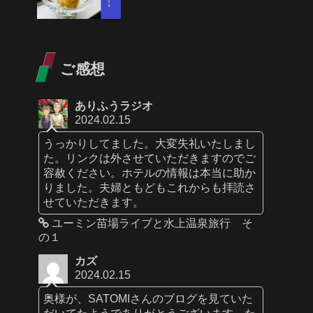
ご感想
ありふうラジオ
2024.02.15
うっかりしてました。大変失礼いたしまし
た。リンクは外させていただきますのでご
容赦ください。ホテルの情報は本当に助か
りました。夫婦ともどもこれからも拝読さ
せていただきます。
ユーミン苗場ライブと水上温泉旅行 そ
の１
カズ
2024.02.15
奥様が、SATOMIさんのブログを見ていた
だいてたようでありがとうございます。た