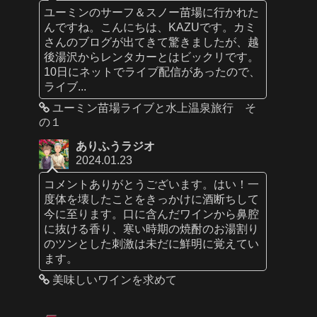
ユーミンのサーフ＆スノー苗場に行かれた
んですね。こんにちは、KAZUです。カミ
さんのブログが出てきて驚きましたが、越
後湯沢からレンタカーとはビックリです。
10日にネットでライブ配信があったので、
ライブ...
ユーミン苗場ライブと水上温泉旅行 そ
の１
ありふうラジオ
2024.01.23
コメントありがとうございます。はい！一
度体を壊したことをきっかけに酒断ちして
今に至ります。口に含んだワインから鼻腔
に抜ける香り、寒い時期の焼酎のお湯割り
のツンとした刺激は未だに鮮明に覚えてい
ます。
美味しいワインを求めて