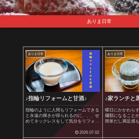
ありま日常
ありま日常
ありま日常
♪指輪リフォームと甘酒♪
♪家ランチと
指輪のように人間もリフォームできる
曜日にかかわら
と永遠の輝きが得られるのに、、、せ
麺類になること
めてネックレスをして気分をリフォー
簡単だし満足感
ムしますね。
鳥ですからね。
2026.07.02