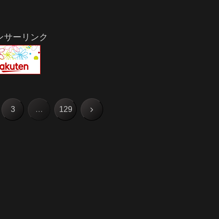
ンサーリンク
次
3
…
129
へ