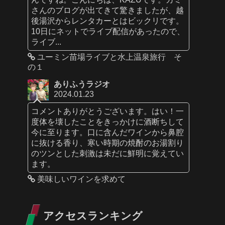
さんのブログが出てきて驚きましたが、越
後湯沢からレンタカーとはビックリです。
10日にネットでライブ配信があったので、
ライブ...
ユーミン苗場ライブと水上温泉旅行 そ
の１
ありふうラジオ
2024.01.23
コメントありがとうございます。はい！一
度体を壊したことをきっかけに酒断ちして
今に至ります。口に含んだワインから鼻腔
に抜ける香り、寒い時期の焼酎のお湯割り
のツンとした刺激は未だに鮮明に覚えてい
ます。
美味しいワインを求めて
アクセスランキング