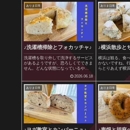
ありま日常
ありま日常
♪洗濯槽掃除とフォカッチャ♪
♪横浜散歩と
洗濯槽を取り外して洗浄するサービス
横浜は観る、食
があるようですが、恐ろしくてできま
かないですね。
せん。どんな状態になっているや
らとりあえず横
ら、、、(;^_^A
2026.06.18
ありま日常
ありま日常
♪ヨガ教室とカンパーニュ♪
♪麦畑と胡麻