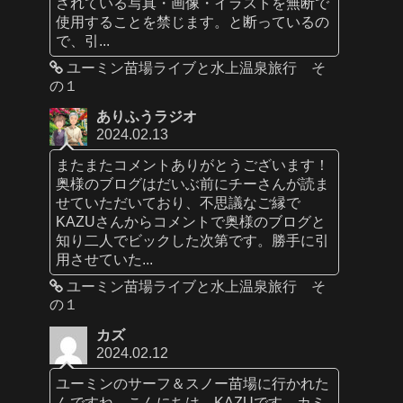
されている写真・画像・イラストを無断で
使用することを禁じます。と断っているの
で、引...
ユーミン苗場ライブと水上温泉旅行 そ
の１
ありふうラジオ
2024.02.13
またまたコメントありがとうございます！
奥様のブログはだいぶ前にチーさんが読ま
せていただいており、不思議なご縁で
KAZUさんからコメントで奥様のブログと
知り二人でビックした次第です。勝手に引
用させていた...
ユーミン苗場ライブと水上温泉旅行 そ
の１
カズ
2024.02.12
ユーミンのサーフ＆スノー苗場に行かれた
んですね。こんにちは、KAZUです。カミ