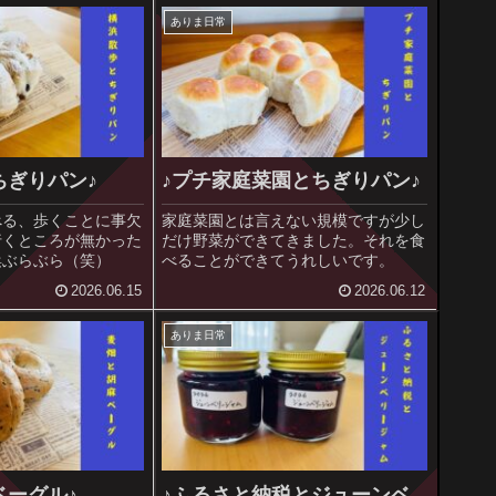
ありま日常
ちぎりパン♪
♪プチ家庭菜園とちぎりパン♪
べる、歩くことに事欠
家庭菜園とは言えない規模ですが少し
行くところが無かった
だけ野菜ができてきました。それを食
浜ぶらぶら（笑）
べることができてうれしいです。
2026.06.15
2026.06.12
ありま日常
ベーグル♪
♪ふるさと納税とジューンベ