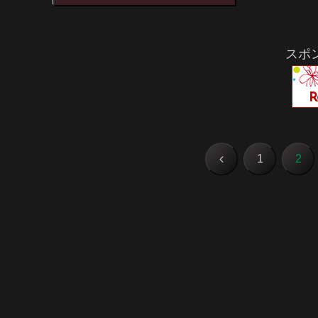
スポ
前
1
2
へ