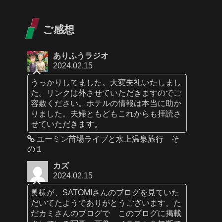
ご感想
ありふうラジオ
2024.02.15
うっかりしてました。大変失礼いたしまし
た。リンクは外させていただきますのでご
容赦ください。ホテルの情報は本当に助か
りました。夫婦ともどもこれからも拝読さ
せていただきます。
ユーミン苗場ライブと水上温泉旅行 そ
の１
カズ
2024.02.15
奥様が、SATOMIさんのブログを見ていた
だいてたようでありがとうございます。た
だカミさんのブログで このブログに掲載