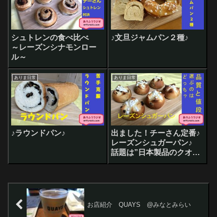
シュトレンの食べ比べ
♪文旦ジャムパン２種♪
～レーズンシナモンロー
ル～
ありま日常
ありま日常
♪ラウンドパン♪
出ました！チーさん定番♪
レーズンシュガーパン♪
話題は”日本製品のクオリ
ティ”です
お店紹介 QUAYS @みなとみらい