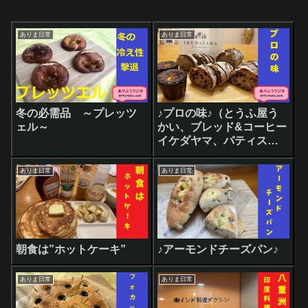
ありま日常
ありま日常
冬の必需品 ～プレッツ
♪プロの味♪（とうふ屋う
ェル～
かい、ブレッド&コーヒー
イケダヤマ、パティスリ
ー リョーコ）
ありま日常
ありま日常
朝食は”ホットケーキ”
♪アーモンドチーズパン♪
ありま日常
ありま日常