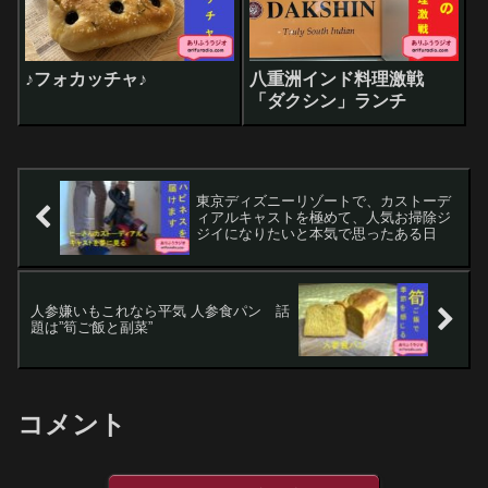
♪フォカッチャ♪
八重洲インド料理激戦
「ダクシン」ランチ
東京ディズニーリゾートで、カストーデ
ィアルキャストを極めて、人気お掃除ジ
ジイになりたいと本気で思ったある日
人参嫌いもこれなら平気 人参食パン 話
題は”筍ご飯と副菜”
コメント