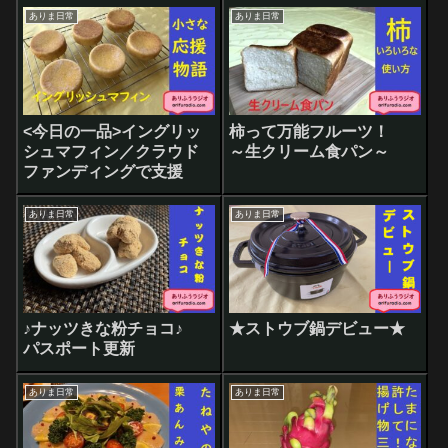
ありま日常
ありま日常
<今日の一品>イングリッ
柿って万能フルーツ！
シュマフィン／クラウド
～生クリーム食パン～
ファンディングで支援
ありま日常
ありま日常
♪ナッツきな粉チョコ♪
★ストウブ鍋デビュー★
パスポート更新
ありま日常
ありま日常