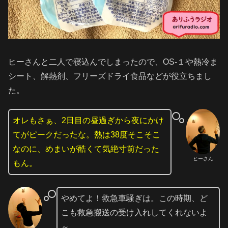
ヒーさんと二人で寝込んでしまったので、OS-１や熱冷ま
シート、解熱剤、フリーズドライ食品などが役立ちまし
た。
オレもさぁ、2日目の昼過ぎから夜にかけ
てがピークだったな。熱は38度そこそこ
なのに、めまいが酷くて気絶寸前だった
ヒーさん
もん。
やめてよ！救急車騒ぎは。この時期、ど
こも救急搬送の受け入れしてくれないよ
～