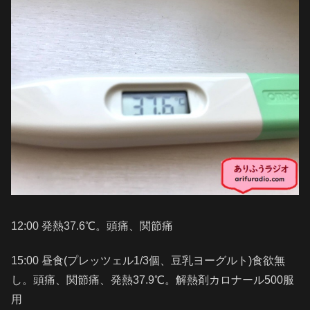
12:00 発熱37.6℃。頭痛、関節痛
15:00 昼食(プレッツェル1/3個、豆乳ヨーグルト)食欲無
し。頭痛、関節痛、発熱37.9℃。解熱剤カロナール500服
用