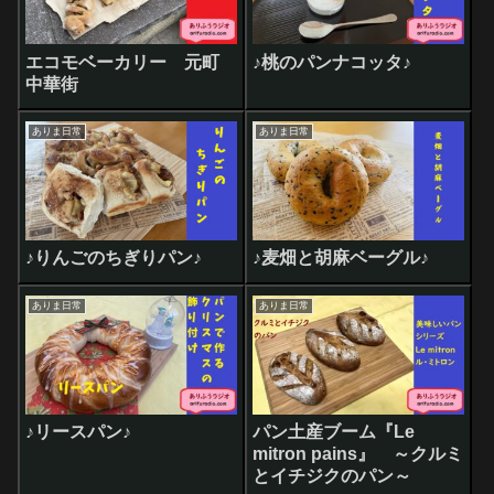
エコモベーカリー 元町
♪桃のパンナコッタ♪
中華街
ありま日常
ありま日常
♪りんごのちぎりパン♪
♪麦畑と胡麻ベーグル♪
ありま日常
ありま日常
♪リースパン♪
パン土産ブーム『Le
mitron pains』 ～クルミ
とイチジクのパン～