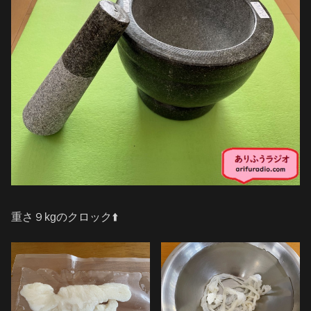
重さ９kgのクロック⬆️