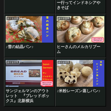
ー行ってインドネシアや
きそば
ありま日常
ありま日常
♪雪の結晶パン♪
ヒーさんのメルカリブー
ム
ありま日常
ありま日常
サンジェルマンのアウト
♪米粉レーズン蒸しパン♪
レット 『ブレッドボッ
クス』北新横浜