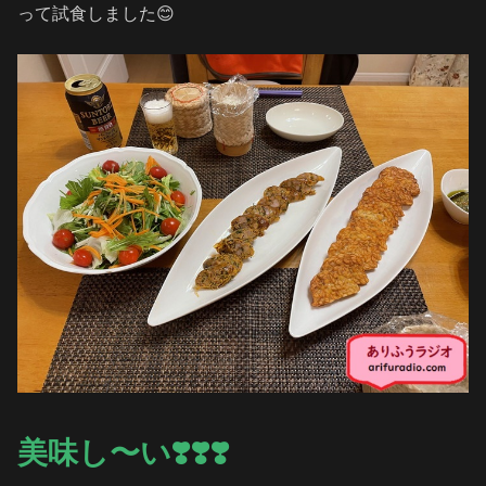
って試食しました😊
美味し〜い❣️❣️❣️