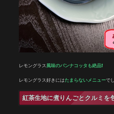
レモングラス
風味のパンナコッタも絶品❗️
レモングラス好きには
たまらないメニュー
で
紅茶生地に煮りんごとクルミを