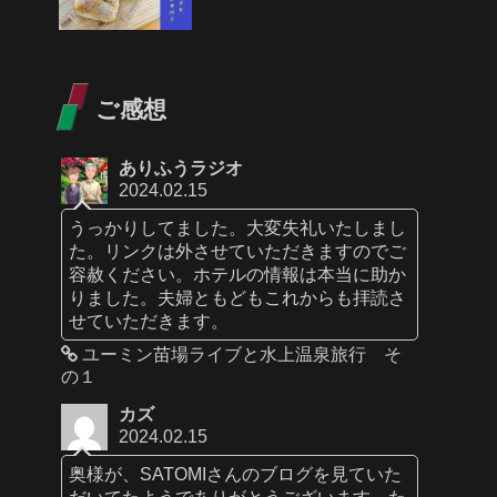
ご感想
ありふうラジオ
2024.02.15
うっかりしてました。大変失礼いたしまし
た。リンクは外させていただきますのでご
容赦ください。ホテルの情報は本当に助か
りました。夫婦ともどもこれからも拝読さ
せていただきます。
ユーミン苗場ライブと水上温泉旅行 そ
の１
カズ
2024.02.15
奥様が、SATOMIさんのブログを見ていた
だいてたようでありがとうございます。た