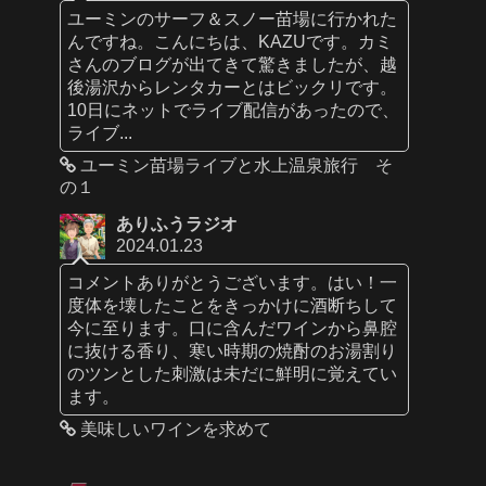
ユーミンのサーフ＆スノー苗場に行かれた
んですね。こんにちは、KAZUです。カミ
さんのブログが出てきて驚きましたが、越
後湯沢からレンタカーとはビックリです。
10日にネットでライブ配信があったので、
ライブ...
ユーミン苗場ライブと水上温泉旅行 そ
の１
ありふうラジオ
2024.01.23
コメントありがとうございます。はい！一
度体を壊したことをきっかけに酒断ちして
今に至ります。口に含んだワインから鼻腔
に抜ける香り、寒い時期の焼酎のお湯割り
のツンとした刺激は未だに鮮明に覚えてい
ます。
美味しいワインを求めて