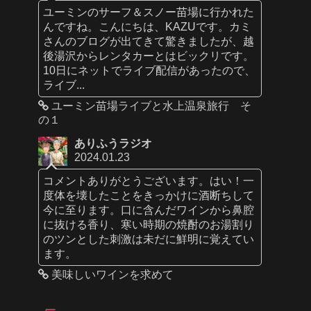
ユーミンのサーフ＆スノー苗場に行かれた
んですね。こんにちは、KAZUです。カミ
さんのブログが出てきて驚きましたが、越
後湯沢からレンタカーとはビックリです。
10日にネットでライブ配信があったので、
ライブ...
ユーミン苗場ライブと水上温泉旅行 そ
の１
ありふうラジオ
2024.01.23
コメントありがとうございます。はい！一
度体を壊したことをきっかけに酒断ちして
今に至ります。口に含んだワインから鼻腔
に抜ける香り、寒い時期の焼酎のお湯割り
のツンとした刺激は未だに鮮明に覚えてい
ます。
美味しいワインを求めて