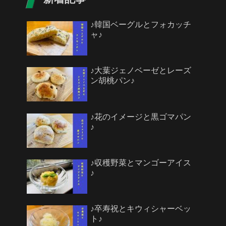
♪韓国ベーグルとフォカッチ
ャ♪
♪大葉ジェノベーゼとレーズ
ン胡桃パン♪
♪花のイメージと黒ゴマパン
♪
♪収穫野菜とマンゴーアイス
♪
♪卒寿祝とキウィシャーベッ
ト♪