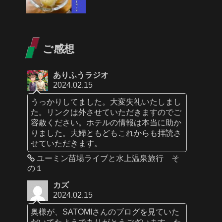
ご感想
ありふうラジオ
2024.02.15
うっかりしてました。大変失礼いたしまし
た。リンクは外させていただきますのでご
容赦ください。ホテルの情報は本当に助か
りました。夫婦ともどもこれからも拝読さ
せていただきます。
ユーミン苗場ライブと水上温泉旅行 そ
の１
カズ
2024.02.15
奥様が、SATOMIさんのブログを見ていた
だいてたようでありがとうございます。た