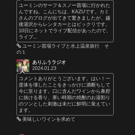
ユーミンのサーフ＆スノー苗場に行かれた
んですね。こんにちは、KAZUです。カミ
さんのブログが出てきて驚きましたが、越
後湯沢からレンタカーとはビックリです。
10日にネットでライブ配信があったので、
ライブ...
ユーミン苗場ライブと水上温泉旅行 そ
の１
ありふうラジオ
2024.01.23
コメントありがとうございます。はい！一
度体を壊したことをきっかけに酒断ちして
今に至ります。口に含んだワインから鼻腔
に抜ける香り、寒い時期の焼酎のお湯割り
のツンとした刺激は未だに鮮明に覚えてい
ます。
美味しいワインを求めて