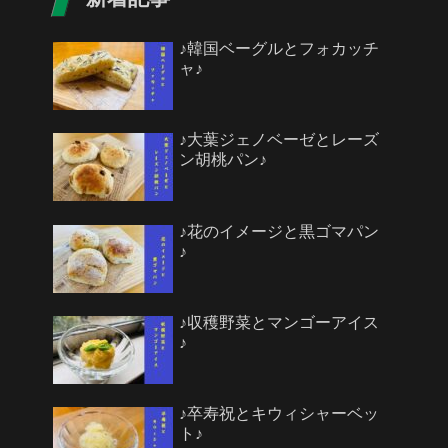
♪韓国ベーグルとフォカッチ
ャ♪
♪大葉ジェノベーゼとレーズ
ン胡桃パン♪
♪花のイメージと黒ゴマパン
♪
♪収穫野菜とマンゴーアイス
♪
♪卒寿祝とキウィシャーベッ
ト♪