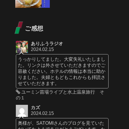
ご感想
ありふうラジオ
2024.02.15
うっかりしてました。大変失礼いたしまし
た。リンクは外させていただきますのでご
容赦ください。ホテルの情報は本当に助か
りました。夫婦ともどもこれからも拝読さ
せていただきます。
ユーミン苗場ライブと水上温泉旅行 そ
の１
カズ
2024.02.15
奥様が、SATOMIさんのブログを見ていた
だいてたようでありがとうございます。た