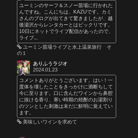
ユーミンのサーフ＆スノー苗場に行かれた
んですね。こんにちは、KAZUです。カミ
さんのブログが出てきて驚きましたが、越
後湯沢からレンタカーとはビックリです。
10日にネットでライブ配信があったので、
ライブ...
ユーミン苗場ライブと水上温泉旅行 そ
の１
ありふうラジオ
2024.01.23
コメントありがとうございます。はい！一
度体を壊したことをきっかけに酒断ちして
今に至ります。口に含んだワインから鼻腔
に抜ける香り、寒い時期の焼酎のお湯割り
のツンとした刺激は未だに鮮明に覚えてい
ます。
美味しいワインを求めて