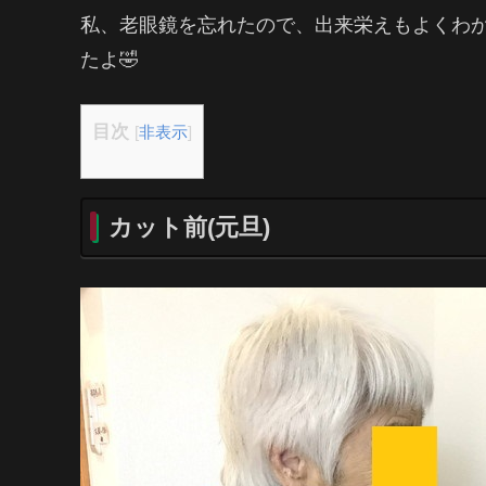
私、老眼鏡を忘れたので、出来栄えもよくわ
たよ🤣
目次
[
非表示
]
カット前(元旦)