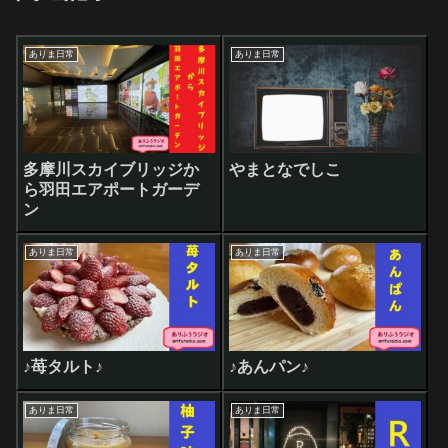
ありま日常
ありま日常
多摩川スカイブリッジか
やまとなでしこ
ら羽田エアポートガーデ
ン
ありま日常
ありま日常
♪苺タルト♪
♪あんパン♪
ありま日常
ありま日常