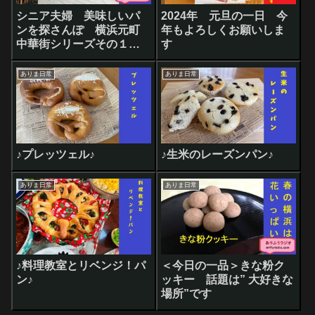
シニア夫婦 美味しいパ
2024年 元旦の一日 今
ンを探さんぽ 横浜元町
年もよろしくお願いしま
中華街シリーズその１
す
『のり蔵』
ありま日常
ありま日常
♪プレッツェル♪
♪生米のレーズンパン♪
ありま日常
ありま日常
♪料理教室とリベンジ！パ
＜今日の一品＞きな粉ク
ン♪
ッキー 話題は” 大好きな
場所”です