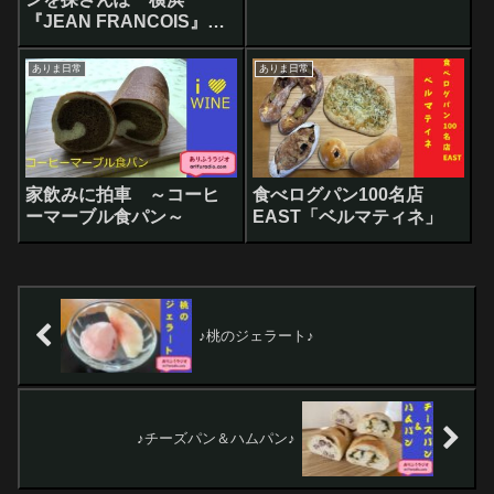
『JEAN FRANCOIS』ジ
ャン フランソワ
ありま日常
ありま日常
家飲みに拍車 ～コーヒ
食べログパン100名店
ーマーブル食パン～
EAST「ベルマティネ」
♪桃のジェラート♪
♪チーズパン＆ハムパン♪