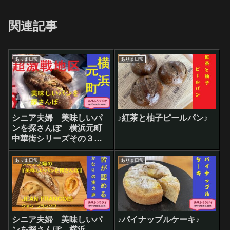
関連記事
ありま日常
ありま日常
シニア夫婦 美味しいパ
♪紅茶と柚子ピールパン♪
ンを探さんぽ 横浜元町
中華街シリーズその３
『ウチキパン』
ありま日常
ありま日常
シニア夫婦 美味しいパ
♪パイナップルケーキ♪
ンを探さんぽ 横浜