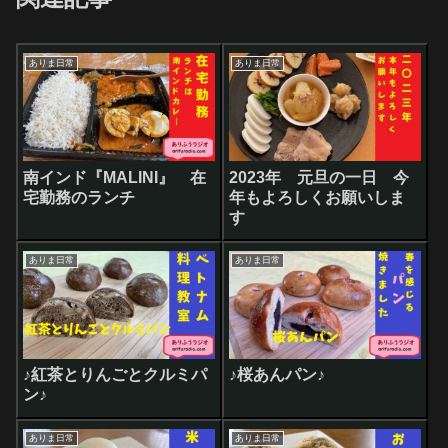
ありま日常
ありま日常
南インド『MALINI』 在
2023年 元旦の一日 今
宅勤務のランチ
年もよろしくお願いしま
す
ありま日常
ありま日常
♪紅茶とりんごとクルミパ
♪桜あんパン♪
ン♪
ありま日常
ありま日常