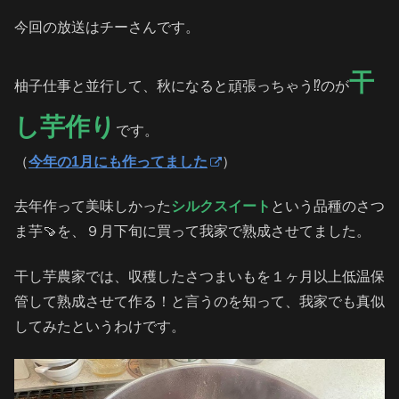
今回の放送はチーさんです。
干
柚子仕事と並行して、秋になると頑張っちゃう⁉️のが
し芋作り
です。
（
今年の1月にも作ってました
）
去年作って美味しかった
シルクスイート
という品種のさつ
ま芋🍠を、９月下旬に買って我家で熟成させてました。
干し芋農家では、収穫したさつまいもを１ヶ月以上低温保
管して熟成させて作る！と言うのを知って、我家でも真似
してみたというわけです。