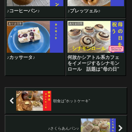
♪コーヒーパン♪
♪プレッツェル♪
ありま日常
ありま日常
♪カッサータ♪
何故かシアトル系カフェ
をイメージするシナモン
ロール 話題は”母の日”
朝食は”ホットケーキ”
♪さくらあんパン♪