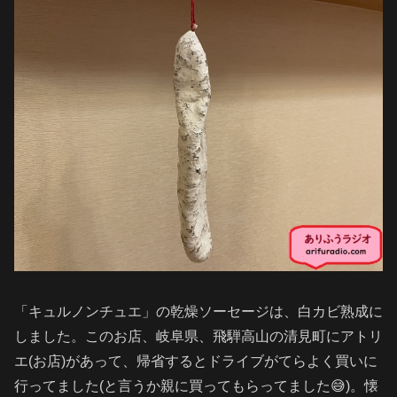
「キュルノンチュエ」の乾燥ソーセージは、白カビ熟成に
しました。このお店、岐阜県、飛騨高山の清見町にアトリ
エ(お店)があって、帰省するとドライブがてらよく買いに
行ってました(と言うか親に買ってもらってました😅)。懐