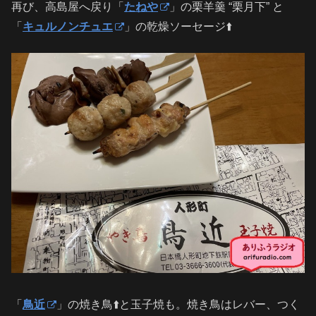
再び、高島屋へ戻り「
たねや
」の栗羊羹 “栗月下” と
「
キュルノンチュエ
」の乾燥ソーセージ⬆️
「
鳥近
」の焼き鳥⬆️と玉子焼も。焼き鳥はレバー、つく