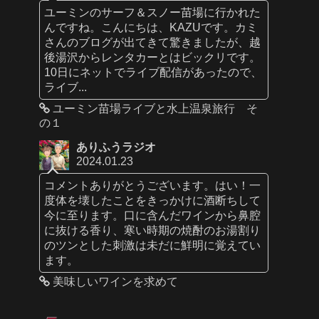
ユーミンのサーフ＆スノー苗場に行かれた
んですね。こんにちは、KAZUです。カミ
さんのブログが出てきて驚きましたが、越
後湯沢からレンタカーとはビックリです。
10日にネットでライブ配信があったので、
ライブ...
ユーミン苗場ライブと水上温泉旅行 そ
の１
ありふうラジオ
2024.01.23
コメントありがとうございます。はい！一
度体を壊したことをきっかけに酒断ちして
今に至ります。口に含んだワインから鼻腔
に抜ける香り、寒い時期の焼酎のお湯割り
のツンとした刺激は未だに鮮明に覚えてい
ます。
美味しいワインを求めて