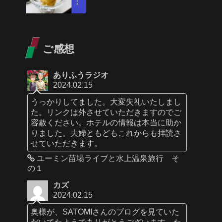
ご感想
ありふうラジオ
2024.02.15
うっかりしてました。大変失礼いたしまし
た。リンクは外させていただきますのでご
容赦ください。ホテルの情報は本当に助か
りました。夫婦ともどもこれからも拝読さ
せていただきます。
ユーミン苗場ライブと水上温泉旅行 そ
の１
カズ
2024.02.15
奥様が、SATOMIさんのブログを見ていた
だいてたようでありがとうございます。た