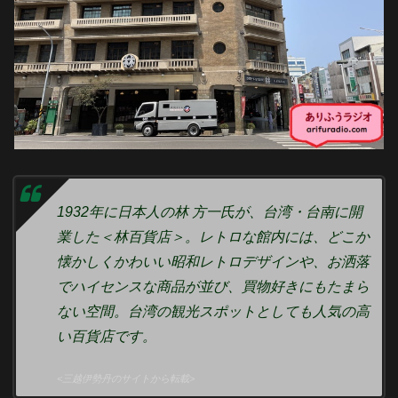
1932年に日本人の林 方一氏が、台湾・台南に開
業した＜林百貨店＞。レトロな館内には、どこか
懐かしくかわいい昭和レトロデザインや、お洒落
でハイセンスな商品が並び、買物好きにもたまら
ない空間。台湾の観光スポットとしても人気の高
い百貨店です。
<三越伊勢丹のサイトから転載>