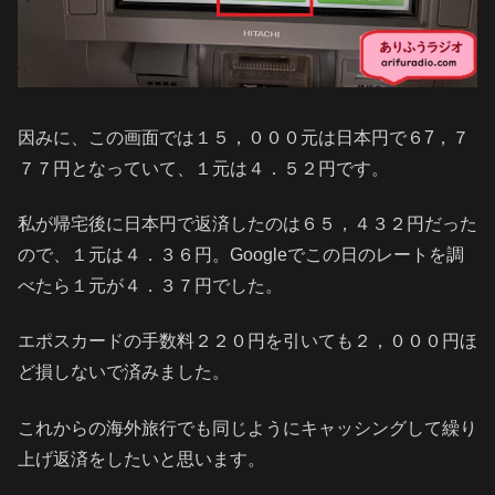
因みに、この画面では１５，０００元は日本円で６7，７
７７円となっていて、１元は４．５２円です。
私が帰宅後に日本円で返済したのは６５，４３２円だった
ので、１元は４．３６円。Googleでこの日のレートを調
べたら１元が４．３７円でした。
エポスカードの手数料２２０円を引いても２，０００円ほ
ど損しないで済みました。
これからの海外旅行でも同じようにキャッシングして繰り
上げ返済をしたいと思います。