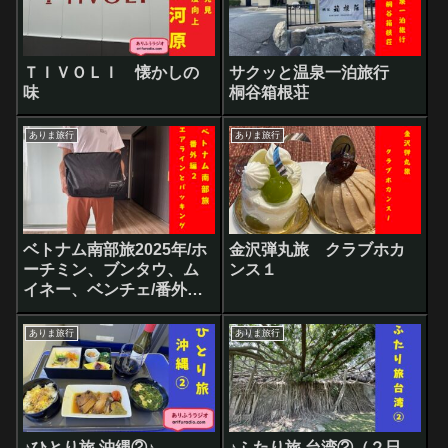
ＴＩＶＯＬＩ 懐かしの
サクッと温泉一泊旅行
味
桐谷箱根荘
ありま旅行
ありま旅行
ベトナム南部旅2025年/ホ
金沢弾丸旅 クラブホカ
ーチミン、ブンタウ、ム
ンス１
イネー、ベンチェ/番外編
２ 移動とパッキング
ありま旅行
ありま旅行
♪ひとり旅 沖縄②♪
♪ふたり旅 台湾②（２日