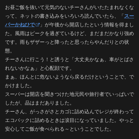
お昼ご飯を抜いて元気のないチーさんがいたたまれなくな
って、ネットの書き込みをいろいろ読んでいたら、「
スー
パーかねひで
」が午後から開店したという情報を得まし
た。風雨はピークを過ぎているけど、まだまだかなり強め
です。雨もザザーっと降ったと思ったらやんだりとの状
態。
チーさんに行こう！と誘うと「大丈夫かなぁ、車がとばさ
れないかなぁ」と心配顔です。
まぁ、ほんとに危ないようなら戻るだけということで、で
かけました。
スーパーは開店を聞きつけた地元民や旅行者でいっぱいで
したが、品はまだありました。
チーさん、がっさがさとカゴに詰め込んでレジが終わって
エコバックに詰めるときは涙目になっていました。やっと
安心してご飯が食べられる～ということでした。