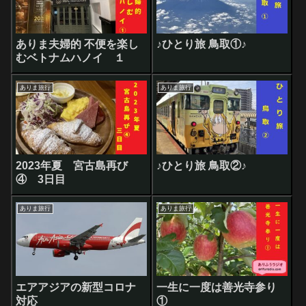
ありま夫婦的 不便を楽し
♪ひとり旅 鳥取①♪
むベトナムハノイ １
ありま旅行
ありま旅行
2023年夏 宮古島再び
♪ひとり旅 鳥取②♪
④ 3日目
ありま旅行
ありま旅行
エアアジアの新型コロナ
一生に一度は善光寺参り
対応
①