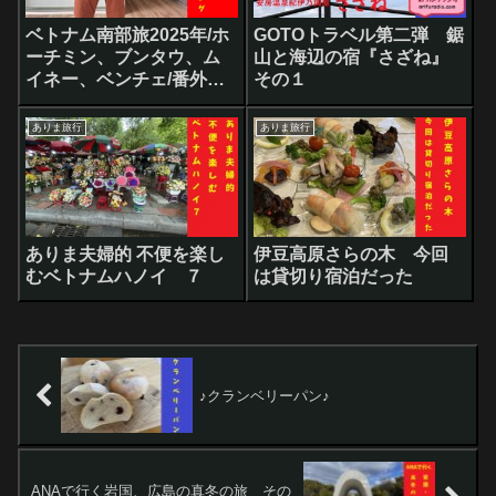
ベトナム南部旅2025年/ホ
GOTOトラベル第二弾 鋸
ーチミン、ブンタウ、ム
山と海辺の宿『さざね』
イネー、ベンチェ/番外編
その１
２ 移動とパッキング
ありま旅行
ありま旅行
ありま夫婦的 不便を楽し
伊豆高原さらの木 今回
むベトナムハノイ ７
は貸切り宿泊だった
♪クランベリーパン♪
ANAで行く岩国、広島の真冬の旅 その