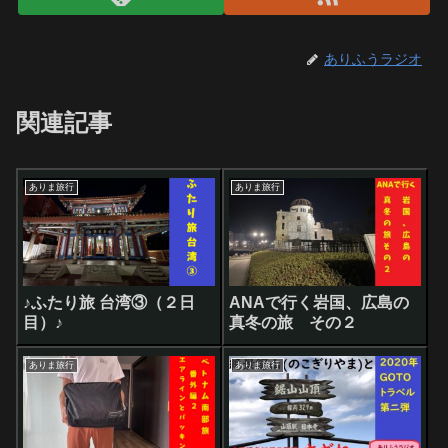
ありふうラジオ
関連記事
ありま旅行
ありま旅行
♪ふたり旅 台湾③（２日
ANAで行く岩国、広島の
目）♪
真冬の旅 その２
ありま旅行
ありま旅行