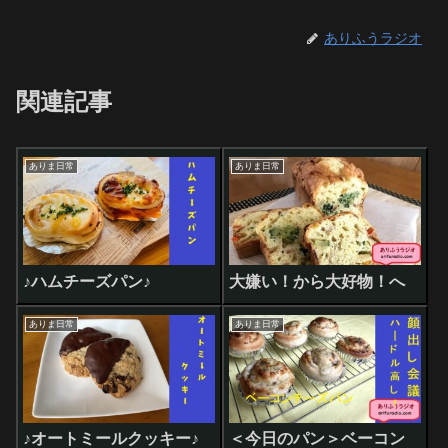
ありふうラジオ
関連記事
ありま日常
ありま日常
♪ハムチーズパン♪
大嫌い！から大好物！へ
ありま日常
ありま日常
♪オートミールクッキー♪
＜今日のパン＞ベーコン