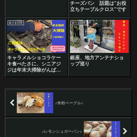
チーズパン 話題は”お役
立ちテーブルクロス”です
ありま日常
ありま日常
キャラメルショコラケー
銀座、地方アンテナショ
キ食べたさに、シニアジ
ップ巡り
ジは年末大掃除がんばり
ました！
♪米粉ベーグル♪
♪レモンシュガーパン♪