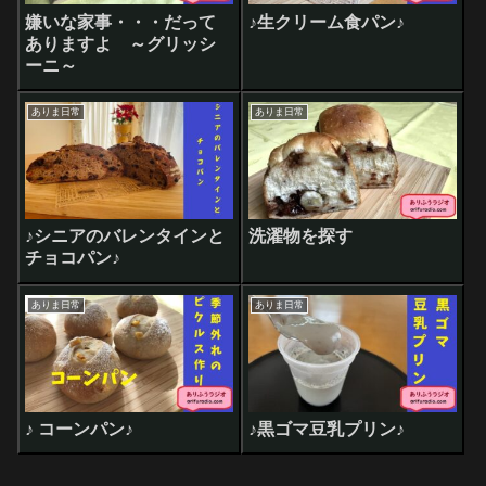
嫌いな家事・・・だって
♪生クリーム食パン♪
ありますよ ～グリッシ
ーニ～
ありま日常
ありま日常
♪シニアのバレンタインと
洗濯物を探す
チョコパン♪
ありま日常
ありま日常
♪ コーンパン♪
♪黒ゴマ豆乳プリン♪