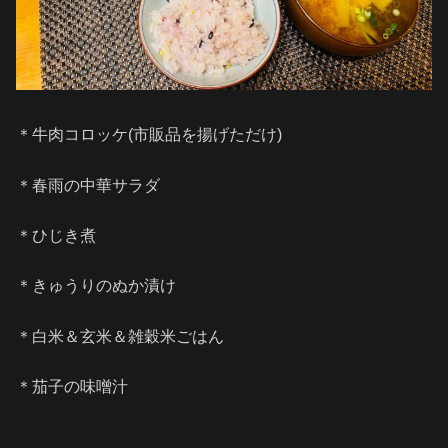
＊牛肉コロッケ(市販品を揚げただけ)
＊春雨の中華サラダ
＊ひじき煮
＊きゅうりのぬか漬け
＊白米＆玄米＆雑穀米ごはん
＊茄子の味噌汁