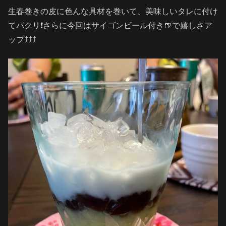
生春巻きの皮に色んな具材を巻いて、美味しいタレに付け
てパクリ❗️さらに今回はサイゴンビール付き🍺で嬉しさア
ップ⤴️⤴️⤴️