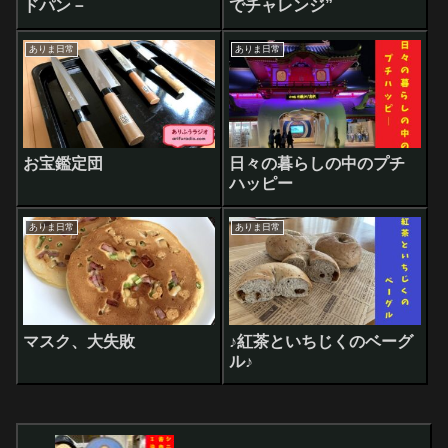
ドパン－
でチャレンジ”
ありま日常
ありま日常
お宝鑑定団
日々の暮らしの中のプチ
ハッピー
ありま日常
ありま日常
マスク、大失敗
♪紅茶といちじくのベーグ
ル♪