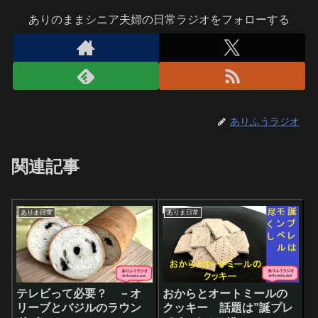
ありのままシニア夫婦の日常ラジオをフォローする
ありふうラジオ
関連記事
ありま日常
ありま日常
テレビって必要？ －オ
おからとオートミールの
リーブとバジルのラウン
クッキー 話題は”誕プレ