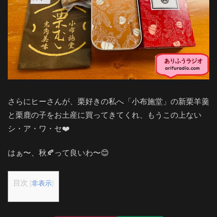
さらにヒーさんが、栗好きの私へ「小布施堂」の新栗羊羹
と栗鹿の子をお土産に買ってきてくれ、もうこの上ない
シ・ア・ワ・セ❤️
はぁ〜、秋🍂って良いわ〜😊
目次
[
非表示
]