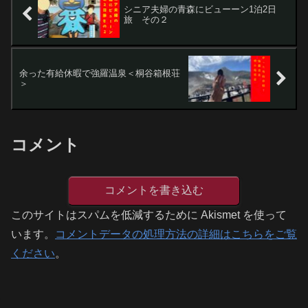
シニア夫婦の青森にビューーン1泊2日
旅 その２
余った有給休暇で強羅温泉＜桐谷箱根荘
＞
コメント
コメントを書き込む
このサイトはスパムを低減するために Akismet を使って
います。
コメントデータの処理方法の詳細はこちらをご覧
ください
。