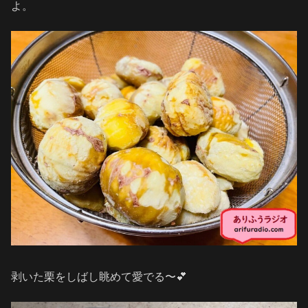
よ。
剥いた栗をしばし眺めて愛でる〜💕