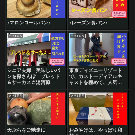
♪マロンロールパン♪
♪レーズン食パン♪
ありま日常
ありま日常
シニア夫婦 美味しいパ
東京ディズニーリゾート
ンを探さんぽ ブレッド
で、カストーディアルキ
＆サーカス＠湯河原
ャストを極めて、人気お
掃除ジジイになりたいと
本気で思ったある日
ありま日常
ありま日常
天ぷらをご馳走に
おみやげは、やっぱり和