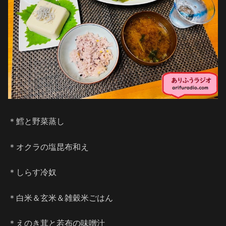
＊鱈と野菜蒸し
＊オクラの塩昆布和え
＊しらす冷奴
＊白米＆玄米＆雑穀米ごはん
＊えのき茸と若布の味噌汁