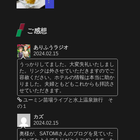
ご感想
ありふうラジオ
2024.02.15
うっかりしてました。大変失礼いたしまし
た。リンクは外させていただきますのでご
容赦ください。ホテルの情報は本当に助か
りました。夫婦ともどもこれからも拝読さ
せていただきます。
ユーミン苗場ライブと水上温泉旅行 そ
の１
カズ
2024.02.15
奥様が、SATOMIさんのブログを見ていた
だいてたようでありがとうございます。た