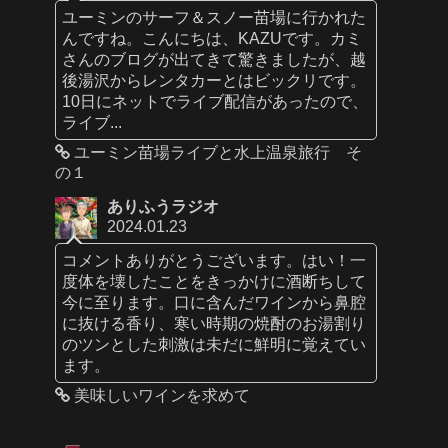
ユーミンのサーフ＆スノー苗場に行かれた
んですね。こんにちは、KAZUです。カミ
さんのブログが出てきて驚きましたが、越
後湯沢からレンタカーとはビックリです。
10日にネットでライブ配信があったので、
ライブ...
ユーミン苗場ライブと水上温泉旅行 そ
の１
ありふうラジオ
2024.01.23
コメントありがとうございます。はい！一
度体を壊したことをきっかけに酒断ちして
今に至ります。口に含んだワインから鼻腔
に抜ける香り、寒い時期の焼酎のお湯割り
のツンとした刺激は未だに鮮明に覚えてい
ます。
美味しいワインを求めて