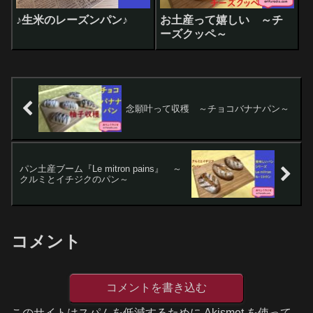
♪生米のレーズンパン♪
お土産って嬉しい ～チ
ーズクッペ～
念願叶って収穫 ～チョコバナナパン～
パン土産ブーム『Le mitron pains』 ～
クルミとイチジクのパン～
コメント
コメントを書き込む
このサイトはスパムを低減するために Akismet を使って