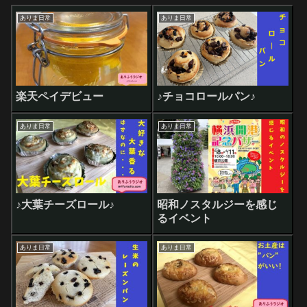
ありま日常
ありま日常
楽天ペイデビュー
♪チョコロールパン♪
ありま日常
ありま日常
♪大葉チーズロール♪
昭和ノスタルジーを感じ
るイベント
ありま日常
ありま日常