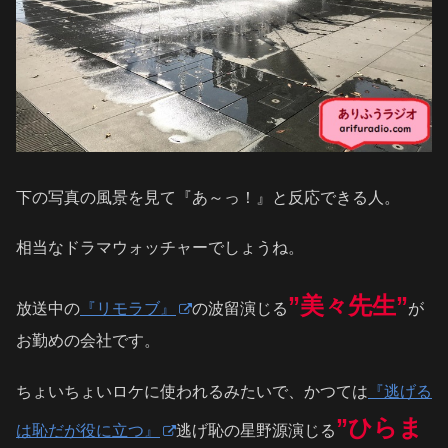
下の写真の風景を見て『あ～っ！』と反応できる人。
相当なドラマウォッチャーでしょうね。
”美々先生”
放送中の
『リモラブ』
の波留演じる
が
お勤めの会社です。
ちょいちょいロケに使われるみたいで、かつては
『逃げる
”ひらま
は恥だが役に立つ』
逃げ恥の星野源演じる