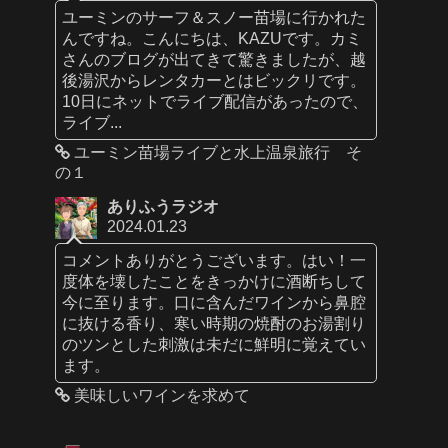
ユーミンのサーフ＆スノー苗場に行かれた
んですね。こんにちは、KAZUです。カミ
さんのブログが出てきて驚きましたが、越
後湯沢からレンタカーとはビックリです。
10日にネットでライブ配信があったので、
ライブ...
ユーミン苗場ライブと水上温泉旅行 そ
の１
ありふうラジオ
2024.01.23
コメントありがとうございます。はい！一
度体を壊したことをきっかけに酒断ちして
今に至ります。口に含んだワインから鼻腔
に抜ける香り、寒い時期の焼酎のお湯割り
のツンとした刺激は未だに鮮明に覚えてい
ます。
美味しいワインを求めて