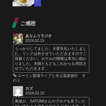
ご感想
ありふうラジオ
2024.02.15
うっかりしてました。大変失礼いたしまし
た。リンクは外させていただきますのでご
容赦ください。ホテルの情報は本当に助か
りました。夫婦ともどもこれからも拝読さ
せていただきます。
ユーミン苗場ライブと水上温泉旅行 そ
の１
カズ
2024.02.15
奥様が、SATOMIさんのブログを見ていた
だいてたようでありがとうございます。た