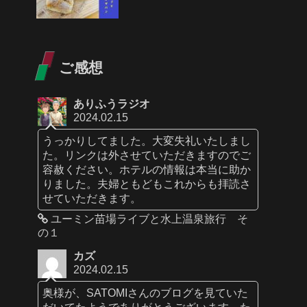
ご感想
ありふうラジオ
2024.02.15
うっかりしてました。大変失礼いたしまし
た。リンクは外させていただきますのでご
容赦ください。ホテルの情報は本当に助か
りました。夫婦ともどもこれからも拝読さ
せていただきます。
ユーミン苗場ライブと水上温泉旅行 そ
の１
カズ
2024.02.15
奥様が、SATOMIさんのブログを見ていた
だいてたようでありがとうございます。た