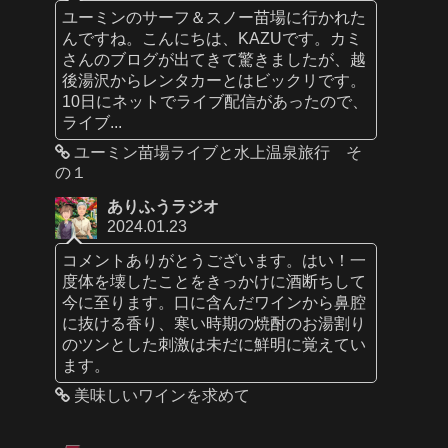
ユーミンのサーフ＆スノー苗場に行かれた
んですね。こんにちは、KAZUです。カミ
さんのブログが出てきて驚きましたが、越
後湯沢からレンタカーとはビックリです。
10日にネットでライブ配信があったので、
ライブ...
ユーミン苗場ライブと水上温泉旅行 そ
の１
ありふうラジオ
2024.01.23
コメントありがとうございます。はい！一
度体を壊したことをきっかけに酒断ちして
今に至ります。口に含んだワインから鼻腔
に抜ける香り、寒い時期の焼酎のお湯割り
のツンとした刺激は未だに鮮明に覚えてい
ます。
美味しいワインを求めて