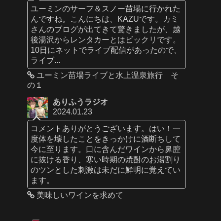
ユーミンのサーフ＆スノー苗場に行かれた
んですね。こんにちは、KAZUです。カミ
さんのブログが出てきて驚きましたが、越
後湯沢からレンタカーとはビックリです。
10日にネットでライブ配信があったので、
ライブ...
ユーミン苗場ライブと水上温泉旅行 そ
の１
ありふうラジオ
2024.01.23
コメントありがとうございます。はい！一
度体を壊したことをきっかけに酒断ちして
今に至ります。口に含んだワインから鼻腔
に抜ける香り、寒い時期の焼酎のお湯割り
のツンとした刺激は未だに鮮明に覚えてい
ます。
美味しいワインを求めて