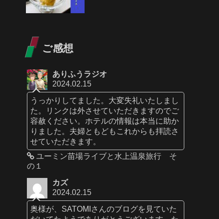
ご感想
ありふうラジオ
2024.02.15
うっかりしてました。大変失礼いたしまし
た。リンクは外させていただきますのでご
容赦ください。ホテルの情報は本当に助か
りました。夫婦ともどもこれからも拝読さ
せていただきます。
ユーミン苗場ライブと水上温泉旅行 そ
の１
カズ
2024.02.15
奥様が、SATOMIさんのブログを見ていた
だいてたようでありがとうございます。た