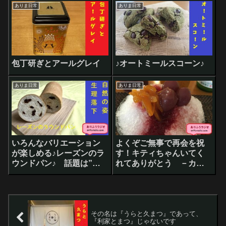
ありま日常
ありま日常
包丁研ぎとアールグレイ
♪オートミールスコーン♪
ありま日常
ありま日常
いろんなバリエーション
よくぞご無事で再会を祝
が楽しめる♪レーズンのラ
す！キティちゃんいてく
ウンドパン♪ 話題は”毎
れてありがとう －カキ
日エール”です
氷－
その名は『うらと久まつ』であって、
『利家とまつ』じゃないです