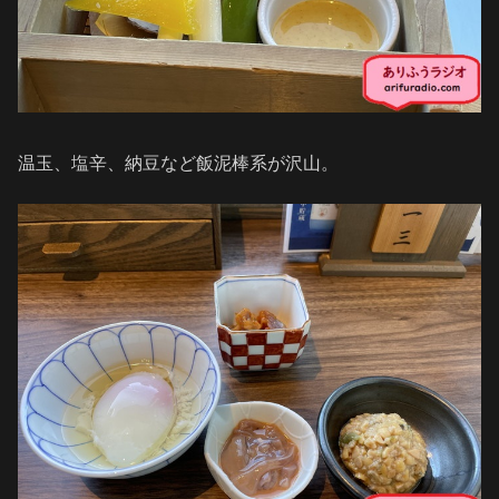
温玉、塩辛、納豆など飯泥棒系が沢山。