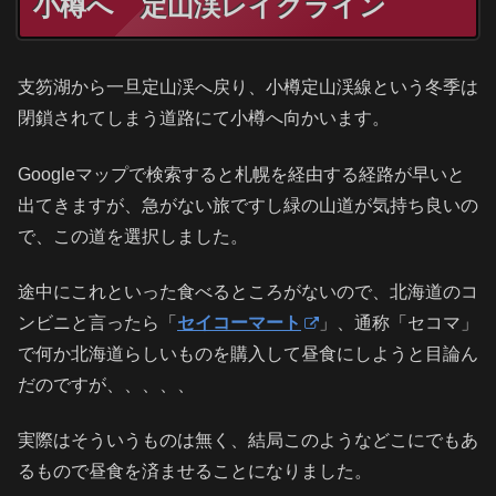
小樽へ 定山渓レイクライン
支笏湖から一旦定山渓へ戻り、小樽定山渓線という冬季は
閉鎖されてしまう道路にて小樽へ向かいます。
Googleマップで検索すると札幌を経由する経路が早いと
出てきますが、急がない旅ですし緑の山道が気持ち良いの
で、この道を選択しました。
途中にこれといった食べるところがないので、北海道のコ
ンビニと言ったら「
セイコーマート
」、通称「セコマ」
で何か北海道らしいものを購入して昼食にしようと目論ん
だのですが、、、、、
実際はそういうものは無く、結局このようなどこにでもあ
るもので昼食を済ませることになりました。