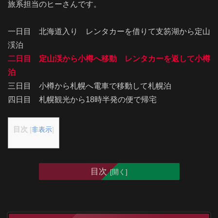
旅系担当のヒーさんです。
一日目 北海道入り レンタカーを借りて支笏湖から定山
渓泊
二日目 定山渓から小樽へ移動 レンタカーを返して小樽
泊
三日目 小樽から札幌へ電車で移動して札幌泊
四日目 札幌観光から18時半発の便で帰宅
目次
[
非表示
]
目次