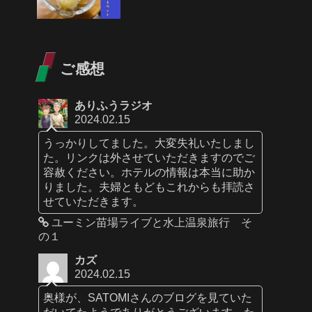
ご感想
ありふうラジオ
2024.02.15
うっかりしてました。大変失礼いたしまし
た。リンクは外させていただきますのでご
容赦ください。ホテルの情報は本当に助か
りました。夫婦ともどもこれからも拝読さ
せていただきます。
ユーミン苗場ライブと水上温泉旅行 そ
の１
カズ
2024.02.15
奥様が、SATOMIさんのブログを見ていた
だいてたようでありがとうございます。た