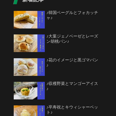
♪韓国ベーグルとフォカッチ
ャ♪
♪大葉ジェノベーゼとレーズ
ン胡桃パン♪
♪花のイメージと黒ゴマパン
♪
♪収穫野菜とマンゴーアイス
♪
♪卒寿祝とキウィシャーベッ
ト♪