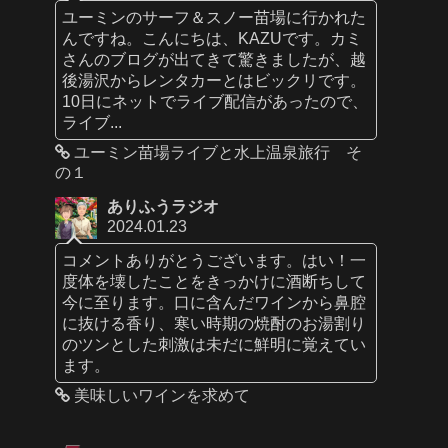
ユーミンのサーフ＆スノー苗場に行かれた
んですね。こんにちは、KAZUです。カミ
さんのブログが出てきて驚きましたが、越
後湯沢からレンタカーとはビックリです。
10日にネットでライブ配信があったので、
ライブ...
ユーミン苗場ライブと水上温泉旅行 そ
の１
ありふうラジオ
2024.01.23
コメントありがとうございます。はい！一
度体を壊したことをきっかけに酒断ちして
今に至ります。口に含んだワインから鼻腔
に抜ける香り、寒い時期の焼酎のお湯割り
のツンとした刺激は未だに鮮明に覚えてい
ます。
美味しいワインを求めて