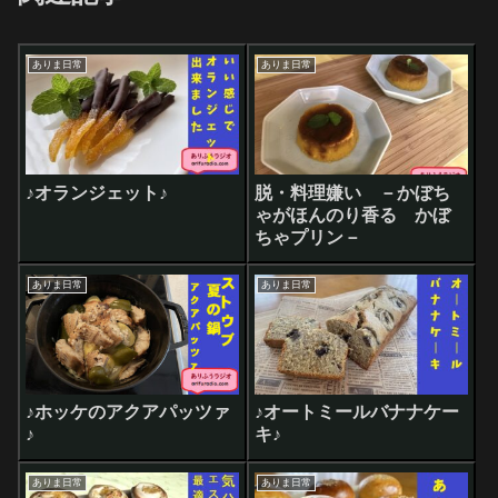
ありま日常
ありま日常
♪オランジェット♪
脱・料理嫌い －かぼち
ゃがほんのり香る かぼ
ちゃプリン－
ありま日常
ありま日常
♪ホッケのアクアパッツァ
♪オートミールバナナケー
♪
キ♪
ありま日常
ありま日常