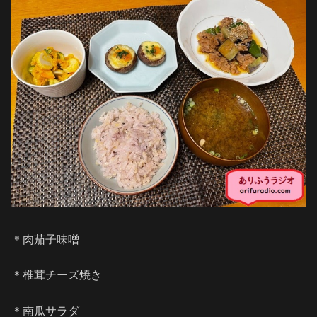
＊肉茄子味噌
＊椎茸チーズ焼き
＊南瓜サラダ