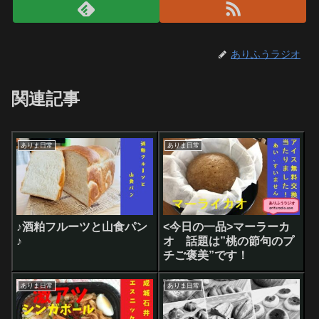
ありふうラジオ
関連記事
ありま日常
ありま日常
♪酒粕フルーツと山食パン
<今日の一品>マーラーカ
♪
オ 話題は”桃の節句のプ
チご褒美”です！
ありま日常
ありま日常