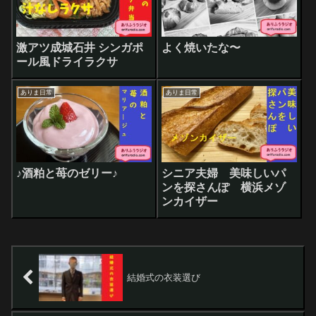
激アツ成城石井 シンガポ
よく焼いたな〜
ール風ドライラクサ
ありま日常
ありま日常
♪酒粕と苺のゼリー♪
シニア夫婦 美味しいパ
ンを探さんぽ 横浜メゾ
ンカイザー
結婚式の衣装選び