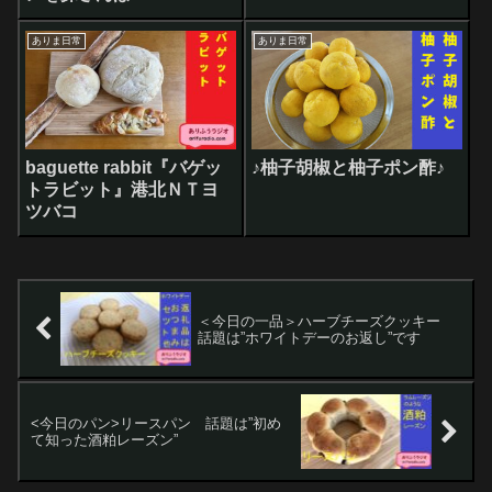
ありま日常
ありま日常
baguette rabbit『バゲッ
♪柚子胡椒と柚子ポン酢♪
トラビット』港北ＮＴヨ
ツバコ
＜今日の一品＞ハーブチーズクッキー
話題は”ホワイトデーのお返し”です
<今日のパン>リースパン 話題は”初め
て知った酒粕レーズン”