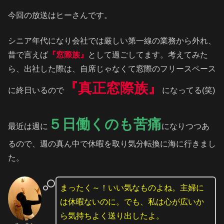
今回の放送はヒーさんです。
シニア年代になり会社では厳しい第一線の業務から外れ、
昔で言えば
『窓際族』
として過ごしてます。考えてみた
ら、出社した際は、自席じゃなくて窓際のフリースペース
『真正窓際族』
に終日いるので
になってる(笑)
５日働くのも苦痛
最近は週に
になりつつあ
るので、週の真ん中で休暇を取り気分転換に海に行きまし
た。
まったく～！いい気なものよね。主婦に
は休暇ないのに。でも、私は心が広いか
ら気持ちよく送り出したよ。