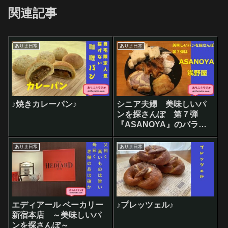
関連記事
ありま日常
ありま日常
♪焼きカレーパン♪
シニア夫婦 美味しいパ
ンを探さんぽ 第７弾
『ASANOYA』のバラエ
ティー袋の中にこっそり
隠れていたのは！？
ありま日常
ありま日常
エディアール ベーカリー
♪プレッツェル♪
新宿本店 ～美味しいパ
ンを探さんぽ～