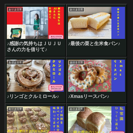
ありま日常
ありま日常
♪感謝の気持ちはＪＵＪＵ
♪最後の栗と生米食パン♪
さんの力を借りて♪
ありま日常
ありま日常
♪リンゴとクルミロール♪
♪Xmasリースパン♪
ありま日常
ありま日常