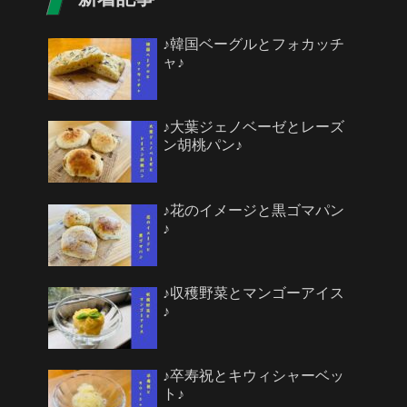
♪韓国ベーグルとフォカッチ
ャ♪
♪大葉ジェノベーゼとレーズ
ン胡桃パン♪
♪花のイメージと黒ゴマパン
♪
♪収穫野菜とマンゴーアイス
♪
♪卒寿祝とキウィシャーベッ
ト♪