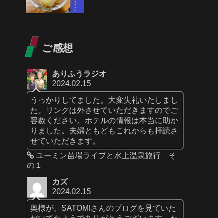
ご感想
ありふうラジオ
2024.02.15
うっかりしてました。大変失礼いたしまし
た。リンクは外させていただきますのでご
容赦ください。ホテルの情報は本当に助か
りました。夫婦ともどもこれからも拝読さ
せていただきます。
ユーミン苗場ライブと水上温泉旅行 そ
の１
カズ
2024.02.15
奥様が、SATOMIさんのブログを見ていた
だいてたようでありがとうございます。た