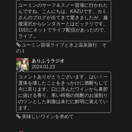
ユーミンのサーフ＆スノー苗場に行かれた
んですね。こんにちは、KAZUです。カミ
さんのブログが出てきて驚きましたが、越
後湯沢からレンタカーとはビックリです。
10日にネットでライブ配信があったので、
ライブ...
ユーミン苗場ライブと水上温泉旅行 そ
の１
ありふうラジオ
2024.01.23
コメントありがとうございます。はい！一
度体を壊したことをきっかけに酒断ちして
今に至ります。口に含んだワインから鼻腔
に抜ける香り、寒い時期の焼酎のお湯割り
のツンとした刺激は未だに鮮明に覚えてい
ます。
美味しいワインを求めて