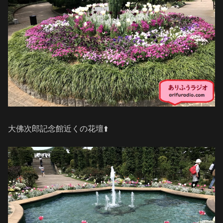
大佛次郎記念館近くの花壇⬆️