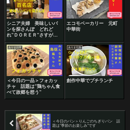
シニア夫婦 美味しいパ
エコモベーカリー 元町
ンを探さんぽ どれど
中華街
れ”ＤＯＲＥＲ”さすが評
判通り
ありま日常
ありま日常
＜今日の一品＞フォカッ
創作中華でプチランチ
チャ 話題は”鶏ちゃん食
べて故郷を想う”
＜今日のパン＞りんごのちぎりパン 話
題は”季節のお楽しみ”です