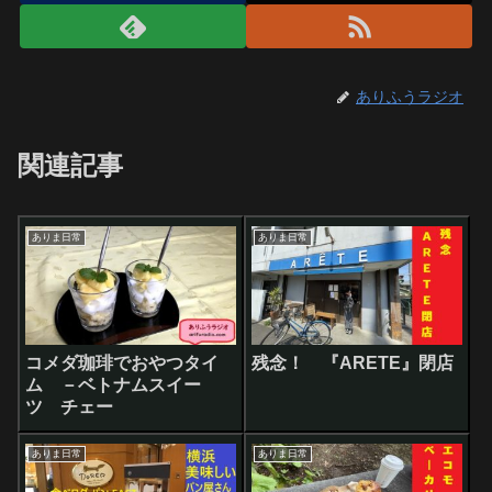
ありふうラジオ
関連記事
ありま日常
ありま日常
コメダ珈琲でおやつタイ
残念！ 『ARETE』閉店
ム －ベトナムスイー
ツ チェー
ありま日常
ありま日常