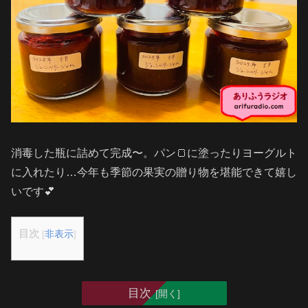
消毒した瓶に詰めて完成〜。パン🍞に塗ったりヨーグルト
に入れたり…今年も季節の果実の贈り物を堪能できて嬉し
いです💕
目次
[
非表示
]
目次