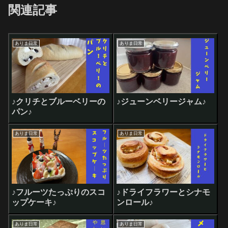
関連記事
ありま日常
ありま日常
♪クリチとブルーベリーの
♪ジューンベリージャム♪
パン♪
ありま日常
ありま日常
♪フルーツたっぷりのスコ
♪ドライフラワーとシナモ
ップケーキ♪
ンロール♪
ありま日常
ありま日常