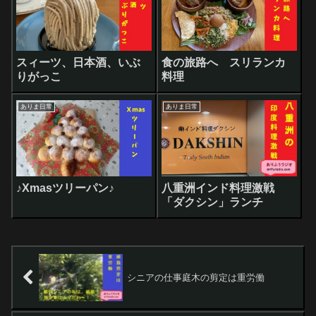
スィーツ、日本酒、いぶ
食の旅路へ スリランカ
りがっこ
料理
ありま日常
ありま日常
♪Xmasツリーパン♪
八重洲インド料理激戦
「ダクシン」ランチ
シニアの仕事庭木の剪定は重労働