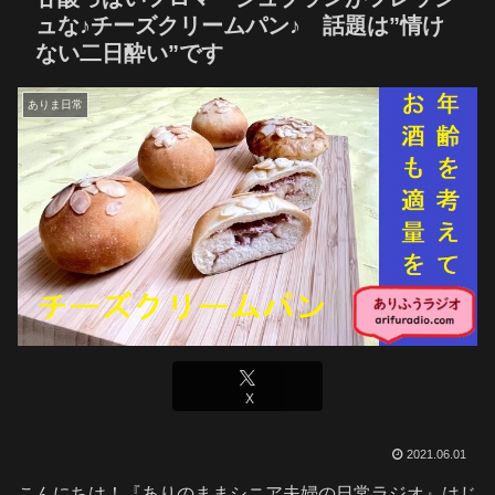
ュな♪チーズクリームパン♪ 話題は”情け
ない二日酔い”です
ありま日常
X
2021.06.01
こんにちは！『ありのままシニア夫婦の日常ラジオ』はじ