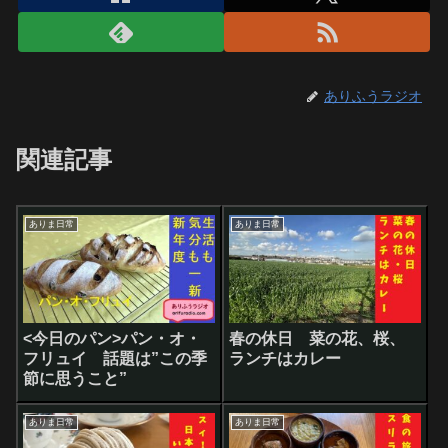
ありふうラジオ
関連記事
ありま日常
ありま日常
<今日のパン>パン・オ・
春の休日 菜の花、桜、
フリュイ 話題は”この季
ランチはカレー
節に思うこと”
ありま日常
ありま日常