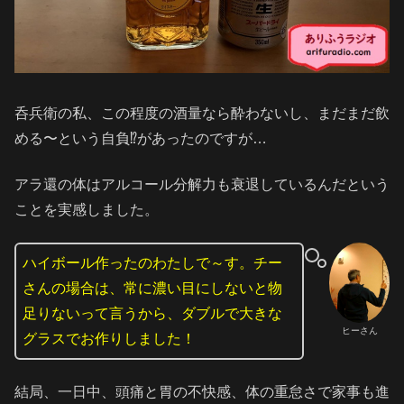
呑兵衛の私、この程度の酒量なら酔わないし、まだまだ飲
める〜という自負⁉️があったのですが…
アラ還の体はアルコール分解力も衰退しているんだという
ことを実感しました。
ハイボール作ったのわたしで～す。チー
さんの場合は、常に濃い目にしないと物
足りないって言うから、ダブルで大きな
ヒーさん
グラスでお作りしました！
結局、一日中、頭痛と胃の不快感、体の重怠さで家事も進