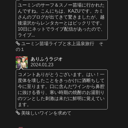
ユーミンのサーフ＆スノー苗場に行かれた
んですね。こんにちは、KAZUです。カミ
さんのブログが出てきて驚きましたが、越
後湯沢からレンタカーとはビックリです。
10日にネットでライブ配信があったので、
ライブ...
ユーミン苗場ライブと水上温泉旅行 そ
の１
ありふうラジオ
2024.01.23
コメントありがとうございます。はい！一
度体を壊したことをきっかけに酒断ちして
今に至ります。口に含んだワインから鼻腔
に抜ける香り、寒い時期の焼酎のお湯割り
のツンとした刺激は未だに鮮明に覚えてい
ます。
美味しいワインを求めて