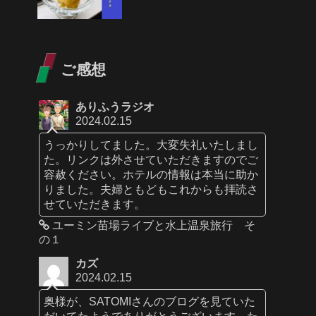
ご感想
ありふうラジオ
2024.02.15
うっかりしてました。大変失礼いたしまし
た。リンクは外させていただきますのでご
容赦ください。ホテルの情報は本当に助か
りました。夫婦ともどもこれからも拝読さ
せていただきます。
ユーミン苗場ライブと水上温泉旅行 そ
の１
カズ
2024.02.15
奥様が、SATOMIさんのブログを見ていた
だいてたようでありがとうございます。た